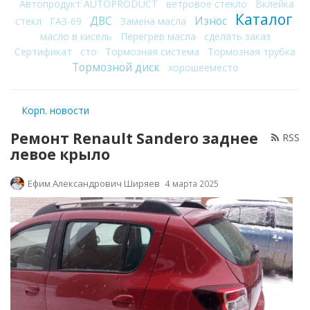
Автопродукт AUTOPRODUCT
ветровое стекло
Вклейка
Каталог
ДВС
Износ
стекл
ГАЗ-69
Замена масла
масло в кисель
Перегрев масла
сделать заказ
Сертификат
сто
Тормозная система
Тормозная трубка
Тормозной диск
хорошееместо
Корп. новости
Ремонт Renault Sandero заднее
RSS
левое крыло
Ефим Александрович Ширяев
4 марта 2025