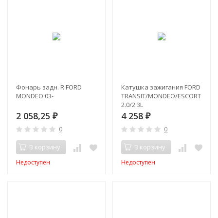
Фонарь задн. R FORD
Катушка зажигания FORD
MONDEO 03-
TRANSIT/MONDEO/ESCORT
2.0/2.3L
2 058,25
4 258
₽
₽
0
0
В корзину
В корзину
Недоступен
Недоступен