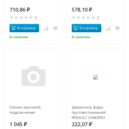
710,86
578,10
₽
₽
0
0
В корзину
В корзину
В наличии
В наличии
Сигнал звуковой
Держатель фары
подключение
противотуманной
RENAULT SANDERO
правый
1 045
222,07
₽
₽