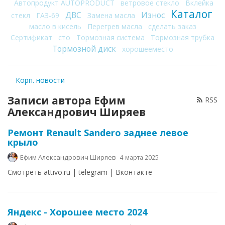
Автопродукт AUTOPRODUCT
ветровое стекло
Вклейка
Каталог
ДВС
Износ
стекл
ГАЗ-69
Замена масла
масло в кисель
Перегрев масла
сделать заказ
Сертификат
сто
Тормозная система
Тормозная трубка
Тормозной диск
хорошееместо
Корп. новости
Записи автора Ефим
RSS
Александрович Ширяев
Ремонт Renault Sandero заднее левое
крыло
Ефим Александрович Ширяев
4 марта 2025
Смотреть attivo.ru | telegram | Вконтакте
Яндекс - Хорошее место 2024