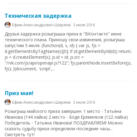
Техническая задержка
Ефим Александрович Ширяев
3 июля 2016
Друзья задержка розыгрыша приза в "ВКонтакте" июне
технического плана. Приношу свои извинения, розыгрыш
запустим 5 июля. (function(d, s, id) { var js, fjs =
d.getElementsByTagName(s)[0]; if (d.getElementById(id)) return;
js = d.createElement(s); js.id = id; js.src =
"//vk.com/js/api/openapi.js?122"; fjs.parentNode.insertBefore(js,
fjs); }(document, 'script',...
Приз мая!
Ефим Александрович Ширяев
3 июня 2016
Розыгрыш майского приза завершен. 1 место - Татьяна
Иванова (144 лайка) 2 место - Бодя Еременков (122 лайка)
Победитель - Татьяна Иванова! ПОЗДРАВЛЯЕМ! Можно
сказать судьбу приза определили последние часы...
Смотреть тут!