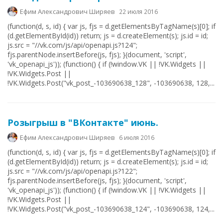
Ефим Александрович Ширяев
22 июля 2016
(function(d, s, id) { var js, fjs = d.getElementsByTagName(s)[0]; if
(d.getElementById(id)) return; js = d.createElement(s); js.id = id;
js.src = "//vk.com/js/api/openapi.js?124";
fjs.parentNode.insertBefore(js, fjs); }(document, 'script',
'vk_openapi_js')); (function() { if (!window.VK || !VK.Widgets ||
!VK.Widgets.Post ||
!VK.Widgets.Post("vk_post_-103690638_128", -103690638, 128,...
Розыгрыш в "ВКонтакте" июнь.
Ефим Александрович Ширяев
6 июля 2016
(function(d, s, id) { var js, fjs = d.getElementsByTagName(s)[0]; if
(d.getElementById(id)) return; js = d.createElement(s); js.id = id;
js.src = "//vk.com/js/api/openapi.js?122";
fjs.parentNode.insertBefore(js, fjs); }(document, 'script',
'vk_openapi_js')); (function() { if (!window.VK || !VK.Widgets ||
!VK.Widgets.Post ||
!VK.Widgets.Post("vk_post_-103690638_124", -103690638, 124,...