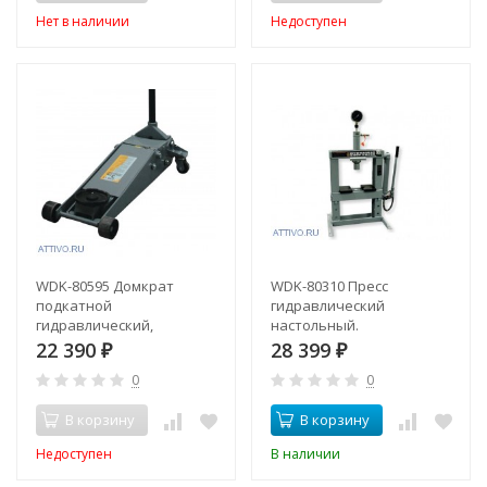
Нет в наличии
Недоступен
WDK-80595 Домкрат
WDK-80310 Пресс
подкатной
гидравлический
гидравлический,
настольный.
низкопрофильный с
22 390
28 399
₽
₽
двойным поршнем для
0
0
ускоренного подъёма.
В корзину
В корзину
Недоступен
В наличии