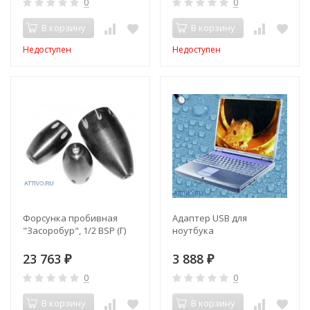
0
0
В корзину
В корзину
Недоступен
Недоступен
Форсунка пробивная
Адаптер USB для
"Засоробур", 1/2 BSP (Г)
ноутбука
23 763
3 888
₽
₽
0
0
В корзину
В корзину