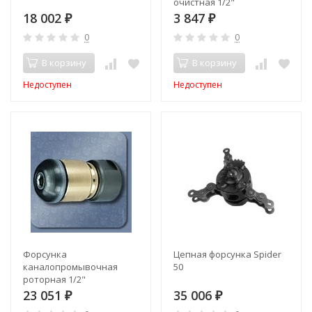
очистная 1/2"
18 002
3 847
₽
₽
0
0
В корзину
В корзину
Недоступен
Недоступен
Форсунка
Цепная форсунка Spider
каналопромывочная
50
роторная 1/2"
23 051
35 006
₽
₽