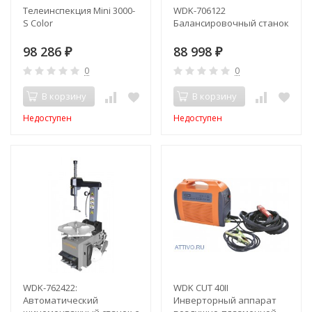
Телеинспекция Mini 3000-
WDK-706122
S Color
Балансировочный станок
98 286
88 998
₽
₽
0
0
В корзину
В корзину
Недоступен
Недоступен
WDK-762422:
WDK CUT 40II
Автоматический
Инверторный аппарат