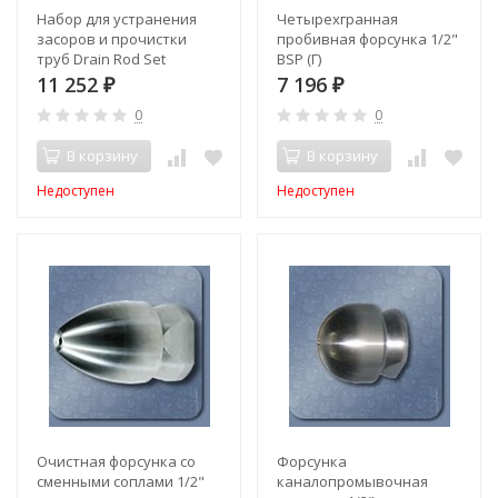
Набор для устранения
Четырехгранная
засоров и прочистки
пробивная форсунка 1/2"
труб Drain Rod Set
BSP (Г)
быстрозажимной
11 252
7 196
₽
₽
замковый
0
0
В корзину
В корзину
Недоступен
Недоступен
Очистная форсунка со
Форсунка
сменными соплами 1/2"
каналопромывочная