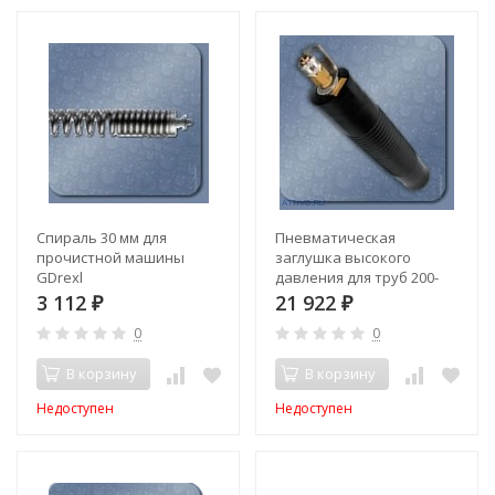
Спираль 30 мм для
Пневматическая
прочистной машины
заглушка высокого
GDrexl
давления для труб 200-
300мм
3 112
21 922
₽
₽
0
0
В корзину
В корзину
Недоступен
Недоступен