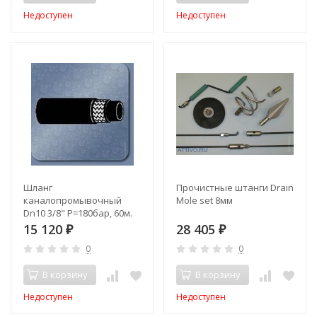
Недоступен
Недоступен
Шланг
Прочистные штанги Drain
каналопромывочный
Mole set 8мм
Dn10 3/8" Р=180бар, 60м.
15 120
28 405
₽
₽
0
0
В корзину
В корзину
Недоступен
Недоступен