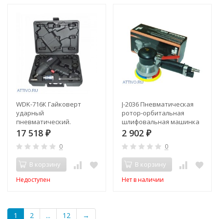
WDK-716К Гайковерт
J-2036 Пневматическая
ударный
ротор-орбитальная
пневматический.
шлифовальная машинка
17 518
2 902
₽
₽
0
0
В корзину
В корзину
Недоступен
Нет в наличии
1
2
...
12
→