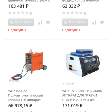
шиномонтажный станок с
воздушно-плазменной
функцией взрывной
резки
163 481
62 332
₽
₽
накачки и поворотной
0
0
консолью
В корзину
В корзину
Недоступен
Недоступен
WDK 620022
WDK-051122AL-Fe (COMBI):
Полуавтоматический
АППАРАТ ДЛЯ ПРАВКИ
сварочный аппарат
СТАЛИ И АЛЮМИНИЯ
66 978,15
171 019
₽
₽