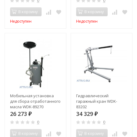
0
0
В корзину
В корзину
Недоступен
Недоступен
Мобильная установка
Гидравлический
для сбора отработанного
гаражный кран WDK-
масла WDK-89270
83202
26 273
34 329
₽
₽
0
0
В корзину
В корзину