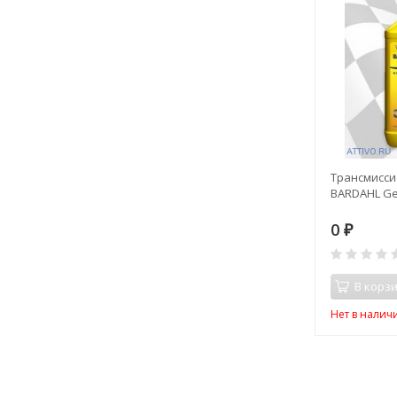
Трансмисси
BARDAHL Gea
0
₽
В корз
Нет в налич