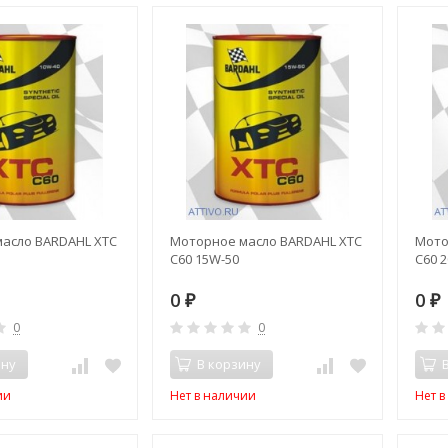
асло BARDAHL XTC
Моторное масло BARDAHL XTC
Мото
C60 15W-50
C60 
0
0
₽
₽
0
0
ину
В корзину
ии
Нет в наличии
Нет 