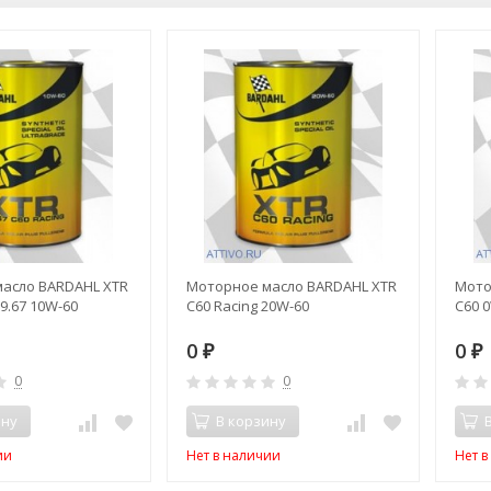
асло BARDAHL XTR
Моторное масло BARDAHL XTR
Мото
39.67 10W-60
C60 Racing 20W-60
C60 
0
0
₽
₽
0
0
ину
В корзину
ии
Нет в наличии
Нет 