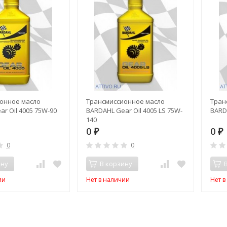
онное масло
Трансмиссионное масло
Тран
r Oil 4005 75W-90
BARDAHL Gear Oil 4005 LS 75W-
BARDA
140
0
0
₽
₽
0
0
ину
В корзину
ии
Нет в наличии
Нет 