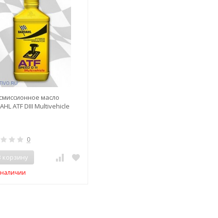
смиссионное масло
HL ATF DIII Multivehicle
0
В корзину
в наличии