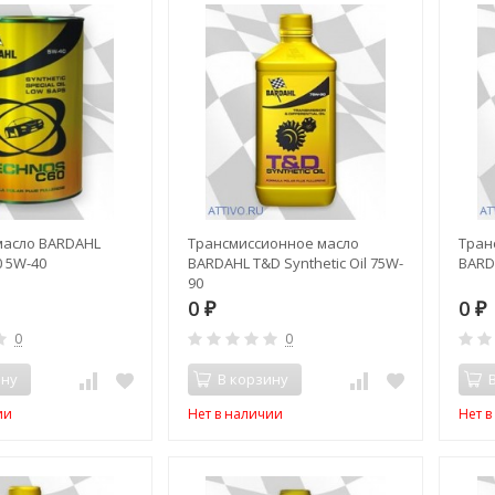
асло BARDAHL
Трансмиссионное масло
Тран
0 5W-40
BARDAHL T&D Synthetic Oil 75W-
BARD
90
0
0
₽
₽
0
0
ину
В корзину
ии
Нет в наличии
Нет 