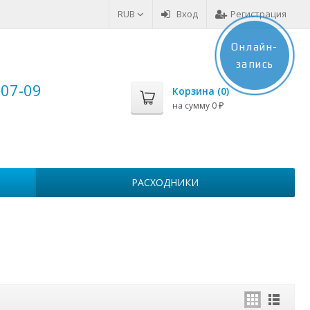
RUB
Вход
Регистрация
Онлайн-
запись
-07-09
Корзина (
0
)
на сумму
0
₽
РАСХОДНИКИ