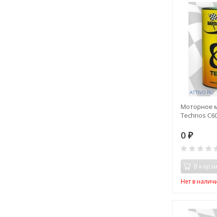
Моторное м
Technos C6
0
₽
В корз
Нет в налич