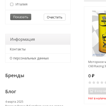
Италия
Очистить
Информация
Контакты
О персональных данных
Моторное м
C60 Racing 
Бренды
0
₽
Блог
В корз
Нет в налич
4 марта 2025